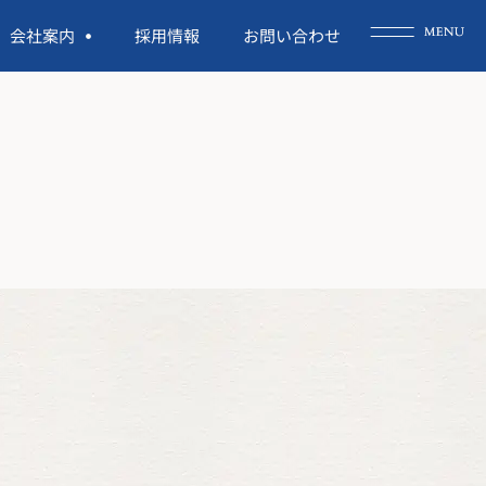
会社案内
採用情報
お問い合わせ