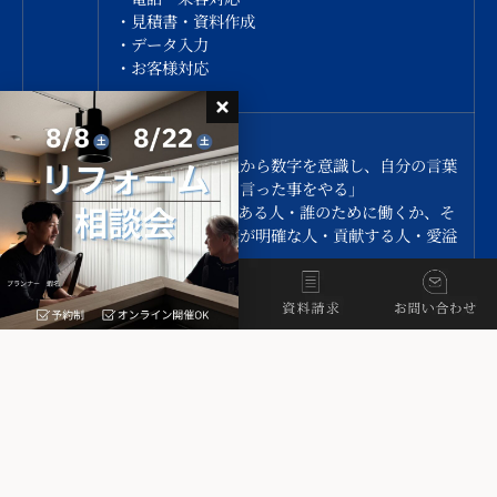
・見積書・資料作成
・データ入力
・お客様対応
求め
【現場管理】
るス
経営者と同じ視点から数字を意識し、自分の言葉
キ
を尊んで「やると言った事をやる」
ル・
インテグリティのある人・誰のために働くか、そ
人物
して人生の賭け事が明確な人・貢献する人・愛溢
れる人
お客様の求めることが聞き出せるスキルが必要で
すね
【営業サポート】
人と接することが好きで、お客様やスタッフを支
える仕事にやりがいを感じられる人。
住まいやインテリアに興味があり、日々の業務の
中で学ぶことを前向きに楽しめる人。
パソコンの基本操作ができ、まわりとのチームワ
ークを大切にしながら、明るく丁寧に対応できる